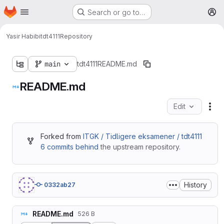
Homepage
Skip to main content
Search or go to…
M
Yasir Habibi
tdt4111
Repository
main
tdt4111
README.md
README.md
Edit
Fil
Forked from
ITGK / Tidligere eksamener / tdt4111
6 commits behind
the upstream repository.
History
0332ab27
README.md
526 B