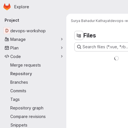
Homepage
Skip to main content
Explore
Primary navigation
Project
Surya Bahadur Kathayat
devops-w
D
devops-workshop
Files
Manage
Search files (*.vue, *.rb..
Plan
Code
Merge requests
Repository
Branches
Commits
Tags
Repository graph
Compare revisions
Snippets