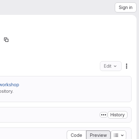
Sign in
Edit
File 
-workshop
sitory.
History
Table of 
Code
Preview