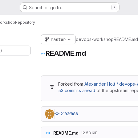
Search or go to…
/
orkshop
Repository
master
devops-workshop
README.md
.)
README.md
Forked from
Alexander Holt / devops
53 commits ahead
of the upstream repo
2193f986
README.md
12.53 KiB