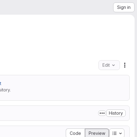
Sign in
Edit
File 
t
itory.
History
Table of 
Code
Preview