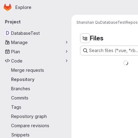
Homepage
Skip to main content
Explore
Primary navigation
Project
Shanshan Qu
DatabaseTest
Reposi
D
DatabaseTest
Files
Manage
Search files (*.vue, *.rb..
Plan
Code
Merge requests
Repository
Branches
Commits
Tags
Repository graph
Compare revisions
Snippets