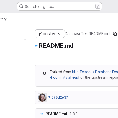
Search or go to…
/
tory
master
DatabaseTest
README.md
.)
README.md
Forked from
Nils Tesdal / DatabaseTes
4 commits ahead
of the upstream repos
579d2e37
README.md
318 B