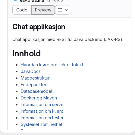
README.md
12.40 KiB
Table of contents
Code
Preview
Chat applikasjon
Chat applikasjon med RESTful Java backend (JAX-RS).
Innhold
Hvordan kjøre prosjektet lokalt
JavaDocs
Mappestruktur
Endepunkter
Databasemodell
Docker og Maven
Informasjon om server
Informasjon om klient
Informasjon om tester
Systemet som helhet
Porter