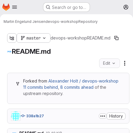
Homepage
Skip to main content
Search or go to…
M
Martin Engelund Jensen
devops-workshop
Repository
master
devops-workshop
README.md
README.md
Edit
Fil
Forked from
Alexander Holt / devops-workshop
11 commits behind
,
8 commits ahead
of the
upstream repository.
History
338a1b27