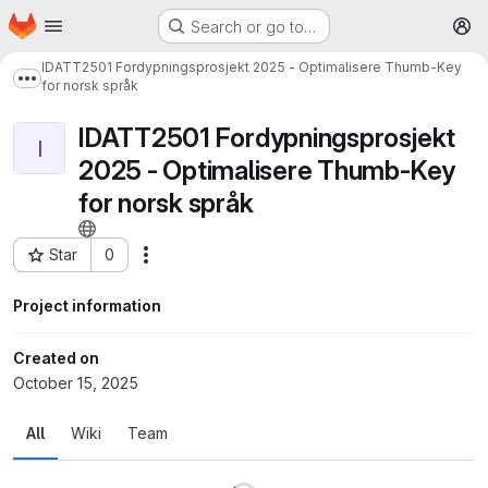
Homepage
Skip to main content
Search or go to…
M
IDATT2501 Fordypningsprosjekt 2025 - Optimalisere Thumb-Key
Show more breadcrumbs
for norsk språk
IDATT2501 Fordypningsprosjekt
I
2025 - Optimalisere Thumb-Key
for norsk språk
Star
0
More actions
Project ID: 31081
Project information
Created on
October 15, 2025
All
Wiki
Team
Loading